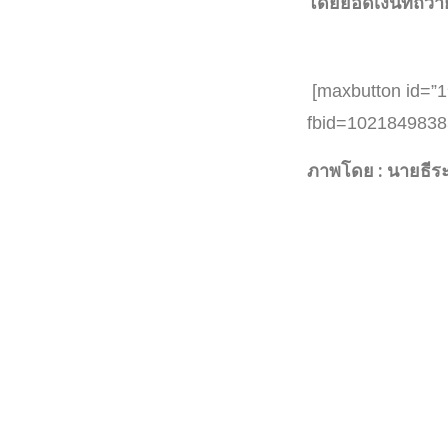
โดยยอดเงินที่ถวา
[maxbutton id=”1
fbid=10218498385
ภาพโดย : นายธีร