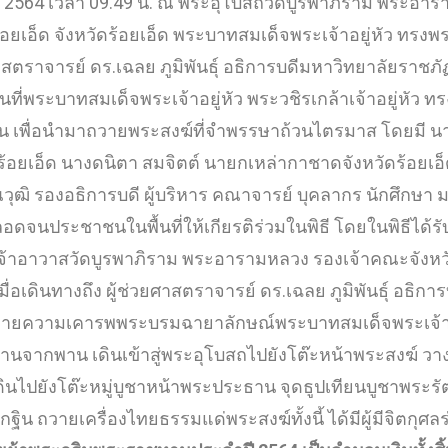
ยน 2564 เวลา 09.49 น. ณ พระอุโบสถวัดบูรพาภิราม พระอ
ร้อยเอ็ด จังหวัดร้อยเอ็ด พระบาทสมเด็จพระเจ้าอยู่หัว ทร
ยศาสตราจารย์ ดร.เฉลย ภูมิพันธุ์ อธิการบดีมหาวิทยาลัยราชภั
ที่พระบาทสมเด็จพระเจ้าอยู่หัว พระวชิรเกล้าเจ้าอยู่หัว
 เพื่อนำมาถวายพระสงฆ์ที่จำพรรษาถ้วนไตรมาส โดยมี นายภู
ร้อยเอ็ด นางดนิตา สมจิตต์ นายกเหล่ากาชาดจังหวัดร้อยเอ
วุฒิ รองอธิการบดี ผู้บริหาร คณาจารย์ บุคลากร นักศึกษา 
ลอดจนประชาชนในพื้นที่ให้เกียรติร่วมในพิธี โดยในพิธีได
เจ้าอาวาสวัดบูรพาภิราม พระอารามหลวง รองเจ้าคณะจังหวั
ื่อเดินทางถึง ผู้ช่วยศาสตราจารย์ ดร.เฉลย ภูมิพันธุ์ อธิก
ถวายความเคารพพระบรมฉายาลักษณ์พระบาทสมเด็จพระเจ้าอยู
นจากพาน เดินเข้าสู่พระอุโบสถไปยังโต๊ะหน้าพระสงฆ์ วา
ดินไปยังโต๊ะหมู่บูชาหน้าพระประธาน จุดธูปเทียนบูชาพระรั
กฐิน ถวายเครื่องไทยธรรมแด่พระสงฆ์ทั้งนี้ ได้มีผู้มีจิตกุศล