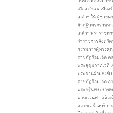
วันที่ 5 พฤศจิกา
เมือง อำเภอเมือง
เกล้าฯ ให้ ผู้ช่ว
ผ้ากฐินพระราชทาน
เกล้าฯ พระราชทาน
ว่าราชการจังหวัด
กรรมการผู้ทรงคุณ
ราชภัฏร้อยเอ็ด ต
พระสุขุมวาทเวที 
ประธานฝ่ายสงฆ์ เม
ราชภัฏร้อยเอ็ด 
พระกฐินพระราชทา
พานแว่นฟ้า แล้วเ
ถวายเครื่องบริวาร