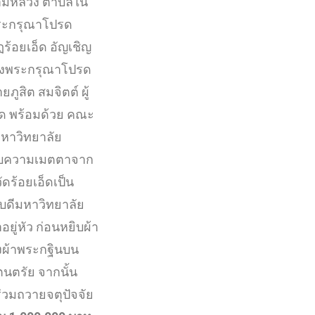
ารามหลวง ตำบลใน
งพระกรุณาโปรด
ฏร้อยเอ็ด อัญเชิญ
 ทรงพระกรุณาโปรด
สิต สมจิตต์ ผู้
็ด พร้อมด้วย คณะ
มหาวิทยาลัย
้รับความเมตตาจาก
ดร้อยเอ็ดเป็น
ารบดีมหาวิทยาลัย
่หัว ก่อนหยิบผ้า
งผ้าพระกฐินบน
ตนตรัย จากนั้น
ร่วมถวายจตุปัจจัย