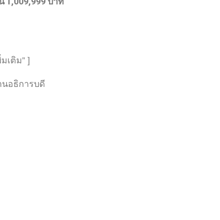
้น 1,009,999 บาท
เติม” ] 
านอธิการบดี