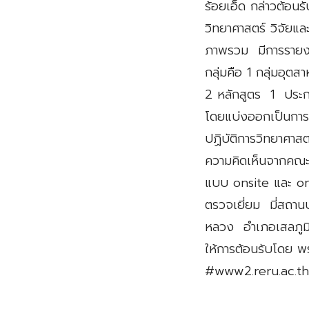
ร้อยเอ็ด กล่าวต้อ
วิทยาศาสตร์ วิจัย
ภาพรวม มีการรายงา
กลุ่มคือ 1 กลุ่มอุต
2 หลักสูตร 1 ประก
โดยแบ่งออกเป็นกา
ปฏิบัติการวิทยาศาส
ความคิดเห็นจากคณะก
แบบ onsite และ 
ตรวจเยี่ยม มี่สถา
หลวง อำเภอเสลภูมิ 
ให้การต้อนรับโดย 
#www2.reru.ac.th