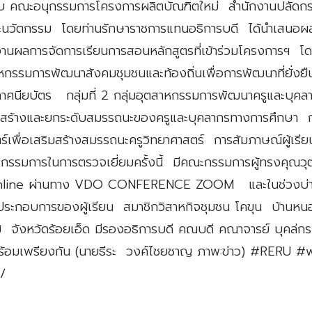
นรับ คณะอนุกรรมการโครงการผลิตบัณฑิตใหม่ สำนักงานปลัดก
และนวัตกรรม โดยท่านรักษาราชการแทนอธิการบดี ได้นำเสนอผ
นผลการจัดการเรียนการสอนหลักสูตรที่เข้าร่วมโครงการฯ โ
สาหกรรมการพัฒนาสังคมชุมชนและท้องถิ่นเพื่อการพัฒนาที่ยั่งยื
าศนียบัตร กลุ่มที่ 2 กลุ่มอุตสาหกรรมการพัฒนาครูและบุค
รสร้างและยกระดับสมรรถนะของครูและบุคลากรทางการศึกษา 
ตร์เพื่อเสริมสร้างสมรรถนะครูวิทยาศาสตร์ การสัมภาษณ์ผู้เร
รรมการในการตรวจเยี่ยมครั้งนี้ มีคณะกรรมการผู้ทรงคุณวุฒิ
online ผ่านทาง VDO CONFERENCE ZOOM และในช่วงบ่
นประกอบการของผู้เรียน สมาชิกวิสาหกิจชุมชน โคขุน บ้า
จังหวัดร้อยเอ็ด มีรองอธิการบดี คณบดี คณาจารย์ บุคล่กร แ
พร้อมเพรียงกัน (นายธีระ วงค์ไชยชาญ ภาพ:ข่าว) #RERU #
/