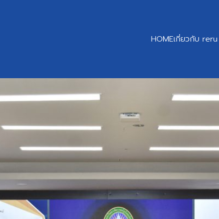
HOME
เกี่ยวกับ reru
earch
r: