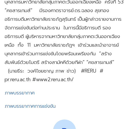
บุคลากรมหาวิทยาลัยกลุ่มภาคตะวันออกเฉียงเหนือ ครั้งที่ 53
“คชสารเกมส์” มีรองศาตราจารย์.ดร.ฉลอง สุขทอง
อธิการบดีมหาวิทยาลัยราชภัฏสุรินทร์ เป็นผู้กล่าวรายงานการ
จัดการแข่งขันต่อท่านประธาน ในการนี้มีอธิการบดี รอง
อธิการบดี ผู้บริหารจากมหาวิทยาลัยกลุ่มภาคตะวันออกเฉียง
เหนือ ทั้ง 11 มหาวิทยาลัยราชภัฏฯ เข้าร่วมและนำอาจารย์
บุคลากรเข้าร่วมการแข่งขันโดยพร้อมเพรียงกัน “สร้าง
สัมพันธ์ด้วยไมตรี สร้างสามัคคีด้วยกีฬา” “คชสารเกมส์”
(นายธีระ วงค์ไชยชาญ ภาพ :ข่าว) #RERU #
pr.reru.ac.th #www2.reru.ac.th/
ภาพบรรยากาศ
ภาพบรรยากาศการแข่งขัน