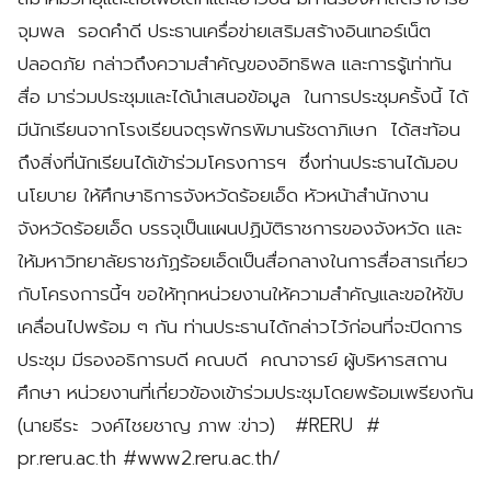
จุมพล รอดคำดี ประธานเครื่อข่ายเสริมสร้างอินเทอร์เน็ต
ปลอดภัย กล่าวถึงความสำคัญของอิทธิพล และการรู้เท่าทัน
สื่อ มาร่วมประชุมและได้นำเสนอข้อมูล ในการประชุมครั้งนี้ ได้
มีนักเรียนจากโรงเรียนจตุรพักรพิมานรัชดาภิเษก ได้สะท้อน
ถึงสิ่งที่นักเรียนได้เข้าร่วมโครงการฯ ซึ่งท่านประธานได้มอบ
นโยบาย ให้ศึกษาธิการจังหวัดร้อยเอ็ด หัวหน้าสำนักงาน
จังหวัดร้อยเอ็ด บรรจุเป็นแผนปฏิบัติราชการของจังหวัด และ
ให้มหาวิทยาลัยราชภัฏร้อยเอ็ดเป็นสื่อกลางในการสื่อสารเกี่ยว
กับโครงการนี้ฯ ขอให้ทุกหน่วยงานให้ความสำคัญและขอให้ขับ
เคลื่อนไปพร้อม ๆ กัน ท่านประธานได้กล่าวไว้ก่อนที่จะปิดการ
ประชุม มีรองอธิการบดี คณบดี คณาจารย์ ผู้บริหารสถาน
ศึกษา หน่วยงานที่เกี่ยวข้องเข้าร่วมประชุมโดยพร้อมเพรียงกัน
(นายธีระ วงค์ไชยชาญ ภาพ :ข่าว) #RERU #
pr.reru.ac.th #www2.reru.ac.th/