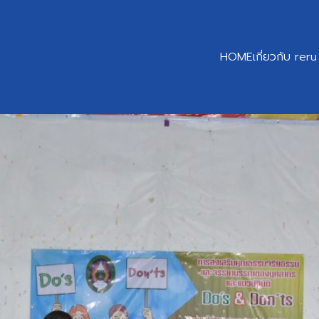
HOME
เกี่ยวกับ reru
earch
r: