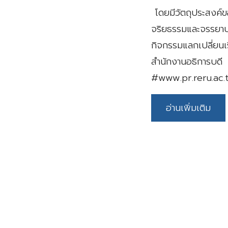
โดยมีวัตถุประสงค์ข
จริยธรรมและจรรยาบ
กิจกรรมแลกเปลี่ยนเ
สำนักงานอธิการบด
#www.pr.reru.ac.
อ่านเพิ่มเติม