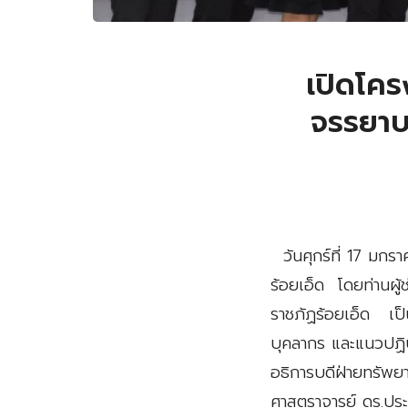
เปิดโคร
จรรยาบ
วันศุกร์ที่ 17 มก
ร้อยเอ็ด โดยท่านผู
ราชภัฏร้อยเอ็ด เป
บุคลากร และแนวปฏิบ
อธิการบดีฝ่ายทรัพย
ศาสตราจารย์ ดร.ปร