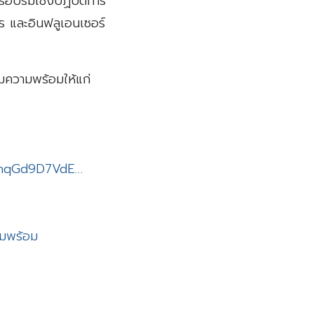
ารอบรมเชิงปฏิบัติการ
 และอินฟลูเอนเซอร์
ยมความพร้อมให้แก่
7hqGd9D7VdE…
มพร้อม