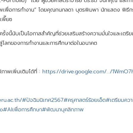
E-Portfolio)” โดย ผู้ช่วยศาสตราจารย์ ดร.ธิติ จันทคุณ และก
พเพื่อการทำงาน” โดยคุณกนกลดา บุตรพิมพา นักแสดง พิธีกร
เพี๊ยซ
รั้งนี้นับเป็นโอกาสสำคัญที่ช่วยเสริมสร้างความมั่นใจและเตรี
้าสู่โลกของการทำงานและการศึกษาต่อในอนาคต
าพเพิ่มเติมได้ที่ :
https://drive.google.com/…/1WmO
ru.ac.th/
#ปัจฉิมนิเทศ2567
#ครุศาสตร์ร้อยเอ็ด
#เตรียมควา
io
#AIเพื่อการศึกษา
#พัฒนาบุคลิกภาพ