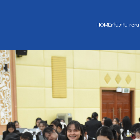
HOME
เกี่ยวกับ reru
earch
r: