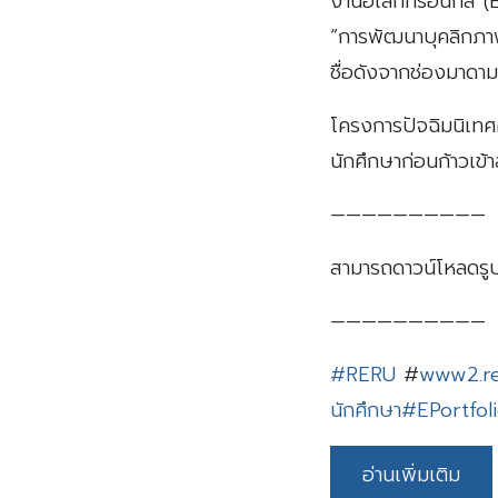
งานอิเล็กทรอนิกส์ (
“การพัฒนาบุคลิกภา
ชื่อดังจากช่องมาดาม
โครงการปัจฉิมนิเทศค
นักศึกษาก่อนก้าวเข
——————————
สามารถดาวน์โหลดรูปภ
——————————
#RERU
#
www2.re
นักศึกษา
#EPortfol
อ่านเพิ่มเติม