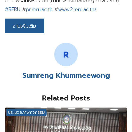
ความพร้อมเพรียงกัน (นายธีระ วงค์ไชยชาญ ภาพ : ข่าว)
#RERU
#
pr.reru.ac.th
#
www2.reru.ac.th/
อ่านเพิ่มเติม
Sumreng Khummeewong
Related Posts
ประมวลภาพกิจกรรม