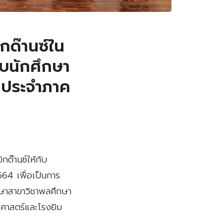
ด๊านซ์ใน
ับนักศึกษา
์ ประจำภาค
ด๊านซ์ให้กับ
64 เพื่อเป็นการ
กษาสาขาวิชาพลศึกษา
ุศาสตร์และโรงยิม