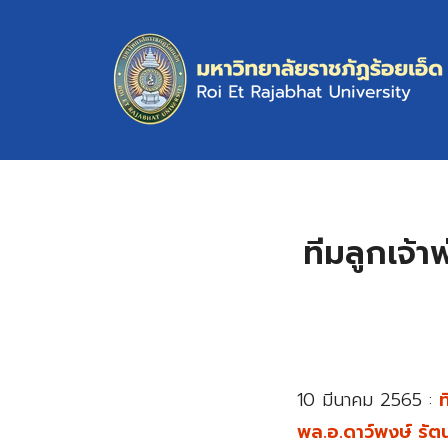
Skip
to
content
S
fo
ทีมลูกเจ้
10 มีนาคม 2565 :
ท
พล.อ.ดาว์พงษ์ รั