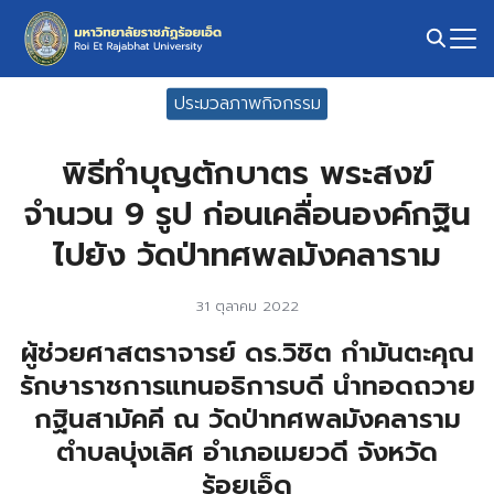
Skip
to
content
Search
ประมวลภาพกิจกรรม
for:
พิธีทำบุญตักบาตร พระสงฆ์
จำนวน 9 รูป ก่อนเคลื่อนองค์กฐิน
ไปยัง วัดป่าทศพลมังคลาราม
31 ตุลาคม 2022
ผู้ช่วยศาสตราจารย์ ดร.วิชิต กำมันตะคุณ
รักษาราชการแทนอธิการบดี นำทอดถวาย
กฐินสามัคคี ณ วัดป่าทศพลมังคลาราม
ตำบลบุ่งเลิศ อำเภอเมยวดี จังหวัด
ร้อยเอ็ด