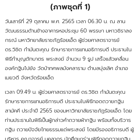
(ภาพชุดที่ 1)
วันเสาร์ที่ 29 ตุลาคม พ.ศ. 2565 เวลา 06.30 น. ณ ลาน
วัฒนธรรมด้านข้างอาคารหอประชุม 60 พรรษา มหาวชิราลง
กรณ์ มหาวิทยาลัยราชภัฏร้อยเอ็ด ผู้ช่วยศาสตราจารย์
ดร.วิชิต กำมันตะคุณ รักษาราชการแทนอธิการบดี ประธานใน
พิธีทำบุญตักบาตร พระสงฆ์ จำนวน 9 รูป เสร็จแล้วเคลื่อน
องค์กฐินไปยัง วัดป่าทศพลมังคลาราม ตำบลบุ่งเลิศ อำเภอ
เมยวดี จังหวัดร้อยเอ็ด
เวลา 09.49 น. ผู้ช่วยศาสตราจารย์ ดร.วิชิต กำมันตะคุณ
รักษาราชการแทนอธิการบดี ประธานในพิธีทอดถวายกฐิน
สามัคคี ประจำปี 2565 ของมหาวิทยาลัยราชภัฏร้อยเอ็ด โดย
ท่านประธานในพิธีเป็นผู้กล่าวคำถวายผ้ากฐิน พร้อมทั้งบริวาร
กฐิน ถวายปัจจัยไทยธรรมแด่พระสงฆ์ โดยมีรองอธิการบดี ผู้
บริหาร คณาจารย์ บุคลากร นักศึกษาร่วมพิธีทอดถวายกฐิน