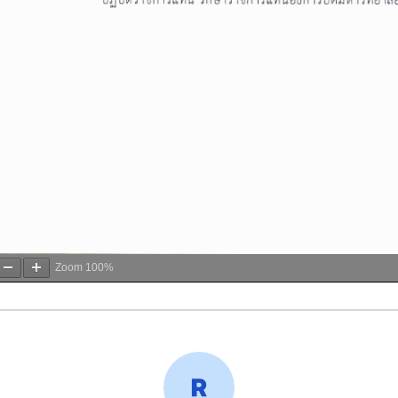
Zoom
100%