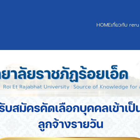
HOME
เกี่ยวกับ reru
earch
r: