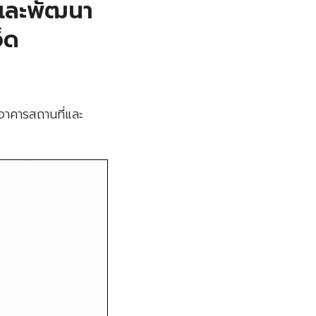
่และพัฒนา
็ด
อาคารสถานที่และ