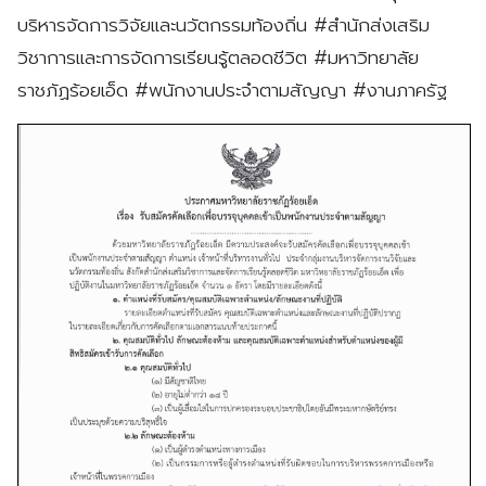
บริหารจัดการวิจัยและนวัตกรรมท้องถิ่น #สำนักส่งเสริม
วิชาการและการจัดการเรียนรู้ตลอดชีวิต #มหาวิทยาลัย
ราชภัฏร้อยเอ็ด #พนักงานประจำตามสัญญา #งานภาครัฐ