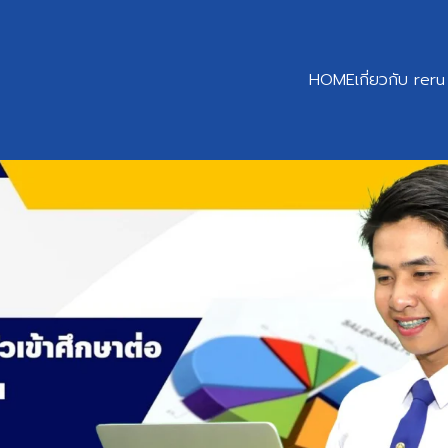
HOME
เกี่ยวกับ reru
earch
r: