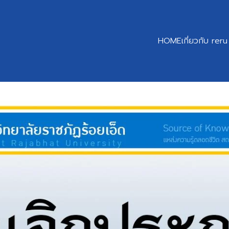
HOME
เกี่ยวกับ reru
earch
r: