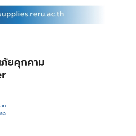
นภัยคุกคาม
er
หลด
หลด