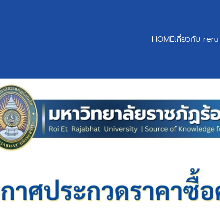
HOME
เกี่ยวกับ reru
earch
r: