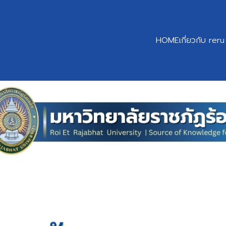
HOME
เกี่ยวกับ reru
earch
r: