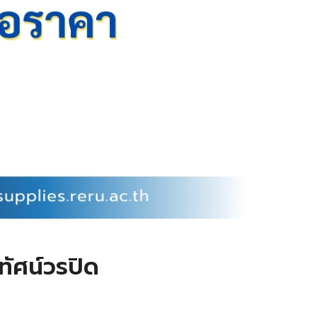
ัศน์วรปิด