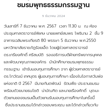
ชมรมพุทธธรรมกรรมฐาน
9 ธันวาคม 2024
วันเสาร์ที่ 7 ธันวาคม พ.ศ. 2567 เวลา 11.30 น. ณ ห้อง
ประชุมศาสตราจารย์พิเศษ นายแพทย์สมพร โพธินาม 2 ชั้น 9
อาคารเฉลิมพระเกียรติ 80 พรรษา 5 ธันวาคม พ.ศ.2550
มหาวิทยาลัยราชภัฏร้อยเอ็ด โดยผู้ช่วยศาสตราจารย์
ดร.เกรียงศักดิ์ ศรีสมบัติ รองอธิการบดีฝ่ายทรัพยากรบุคคล
และพัฒนาคุณภาพองค์กร นำนักศึกษาชมรมพุทธธรรม
กรรมฐาน เข้ารับมอบทุนการศึกษา จาก ผู้ช่วยศาสตราจารย์
ดร.โกวัฒน์ เทศบุตร ผู้มอบทุนการศึกษา เนื่องในโอกาสวันพ่อ
แห่งชาติ ปี 2567 มีนายกันตพัฒน์ รัตนพืช ประธานชมรม
พร้อมด้วยนายธนโชติ น่าบัณฑิต และนายเรืองศักดิ์ บุตะมะ
ตัวแทนของชมรมเป็นตัวแทนรับมอบทุนการศึกษาในครั้งนี้
ซึ่งประธานชมรมได้กล่าวขอบพระคุณ และได้กล่าวเกี่ยวกับ