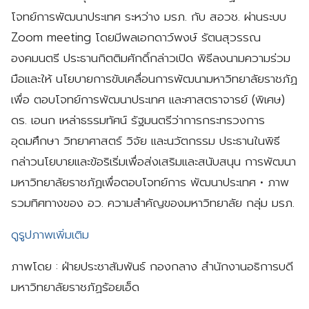
โจทย์การพัฒนาประเทศ ระหว่าง มรภ. กับ สอวช. ผ่านระบบ
Zoom meeting โดยมีพลเอกดาว์พงษ์ รัตนสุวรรณ
องคมนตรี ประธานกิตติมศักดิ์กล่าวเปิด พิธีลงนามความร่วม
มือและให้ นโยบายการขับเคลื่อนการพัฒนามหาวิทยาลัยราชภัฏ
เพื่อ ตอบโจทย์การพัฒนาประเทศ และศาสตราจารย์ (พิเศษ)
ดร. เอนก เหล่าธรรมทัศน์ รัฐมนตรีว่าการกระทรวงการ
อุดมศึกษา วิทยาศาสตร์ วิจัย และนวัตกรรม ประธานในพิธี
กล่าวนโยบายและข้อริเริ่มเพื่อส่งเสริมและสนับสนุน การพัฒนา
มหาวิทยาลัยราชภัฏเพื่อตอบโจทย์การ พัฒนาประเทศ • ภาพ
รวมทิศทางของ อว. ความสำคัญของมหาวิทยาลัย กลุ่ม มรภ.
ดูรูปภาพเพิ่มเติม
ภาพโดย : ฝ่ายประชาสัมพันธ์ กองกลาง สำนักงานอธิการบดี
มหาวิทยาลัยราชภัฏร้อยเอ็ด