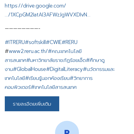
https://drive.google.com/
…/1XCpGM2IatAI3AFWzJgWVXDIvN…
————————-
#ITRERU
#softskill
#CWIE
#RERU
#
www2.reru.ac.th/
#คณะเทคโนโลยี
สารสนเทศ
#มหาวิทยาลัยราชภัฏร้อยเอ็ด
#ศึกษาดู
งาน
#GlobalHouse
#DigitalLiteracy
#นวัตกรรมและ
เทคโนโลยี
#เรียนรู้นอกห้องเรียน
#วิทยาการ
คอมพิวเตอร์
#เทคโนโลยีสารสนเทศ
รายละเอีดยเพิ่มเติม