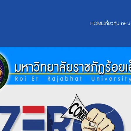
HOME
เกี่ยวกับ reru
earch
r: