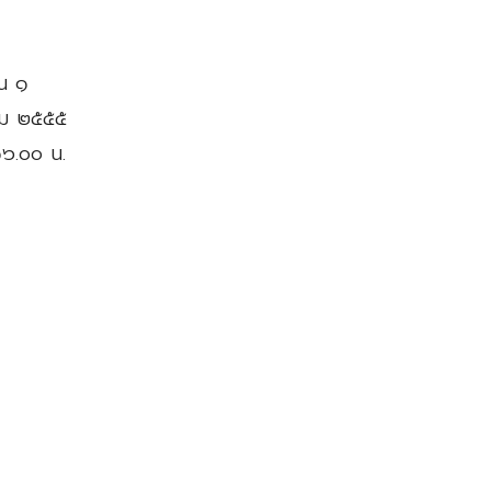
้น ๑
าคม ๒๕๕๕
๑๖.๐๐ น.