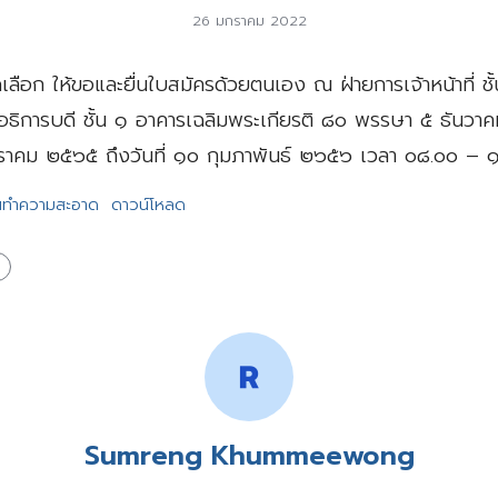
26 มกราคม 2022
ดเลือก ให้ขอและยื่นใบสมัครด้วยตนเอง ณ ฝ่ายการเจ้าหน้าที่ ชั
ธิการบดี ชั้น ๑ อาคารเฉลิมพระเกียรติ ๘๐ พรรษา ๕ ธันว
กราคม ๒๕๖๕ ถึงวันที่ ๑๐ กุมภาพันธ์ ๒๖๕๖ เวลา ๐๘.๐๐ – 
นทำความสะอาด
ดาวน์โหลด
Sumreng Khummeewong