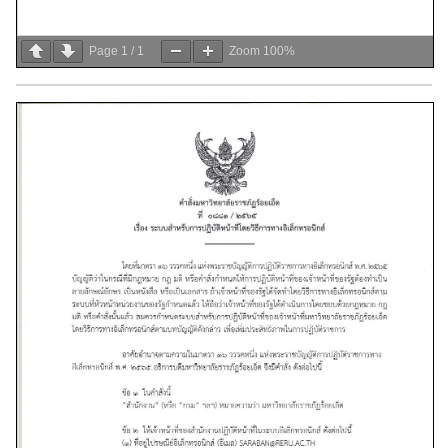
Page
1
/
1
Zoom
100%