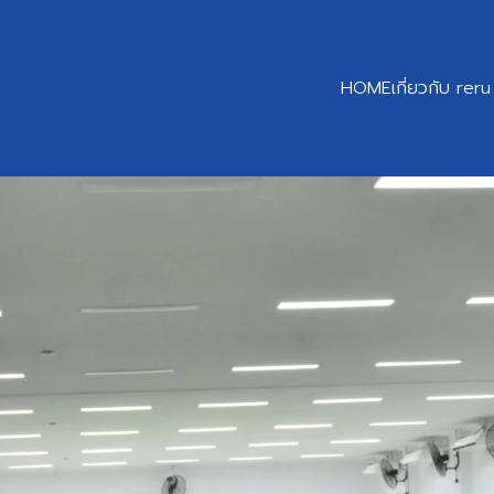
HOME
เกี่ยวกับ reru
earch
r: