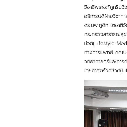
วิชาชีพราชภัฏกรีนวิ
อธิการบดีฝ่ายวิชากา
ดร.นพ.ภูดิท เตชาติ
กระทรวงสาธารณสุขได
ชีวิต(Lifestyle Med
ทางการแพทย์ คณบดี
วิทยาศาสตร์และการก
เวชศาสตร์วิถีชีวิต