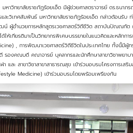
ว มหาวิทยาลัยราชภัฏร้อยเอ็ด มีผู้ช่วยศาสตราจารย์ ดร.ธนาภร
รและวิเทศสัมพันธ์ มหาวิทยาลัยราชภัฏร้อยเอ็ด กล่าวต้อนรับ
วัฒน์ ผู้อำนวยการหลักสูตรเวชศาสตร์วิถีชีวิต สถาบันปัณณทัต
้ให้เกียรติมาเป็นวิทยากรพิเศษบรรยายในแนวคิดและหลักการเ
icine) , การพัฒนาเวชศาสตร์วิถีชีวิตในประเทศไทย ทั้งนี้มีผู
 รองคณบดี คณาจารย์ บุคลากรและนักศึกษาสาขาวิชาพยาบาล
ีฬา และ สาขาวิชาสาขาสาธารณสุข เข้าร่วมอบรมโครงการเสริมสร
(Lifestyle Medicine) เข้าร่วมอบรมโดยพร้อมเพรียงกัน