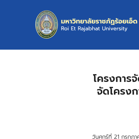
Skip
to
content
S
fo
โครงการจั
จัดโครงกา
วันศุกร์ที่ 21 กรก