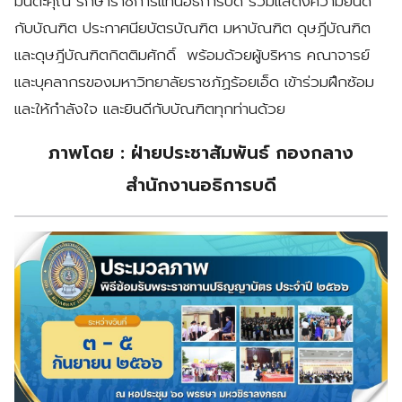
มันตะคุณ รักษาราชการแทนอธิการบดี ร่วมแสดงความยินดี
กับบัณฑิต ประกาศนียบัตรบัณฑิต มหาบัณฑิต ดุษฎีบัณฑิต
และดุษฎีบัณฑิตกิตติมศักดิ์ พร้อมด้วยผู้บริหาร คณาจารย์
และบุคลากรของมหาวิทยาลัยราชภัฏร้อยเอ็ด เข้าร่วมฝึกซ้อม
และให้กำลังใจ และยินดีกับบัณฑิตทุกท่านด้วย
ภาพโดย : ฝ่ายประชาสัมพันธ์ กองกลาง
สำนักงานอธิการบดี