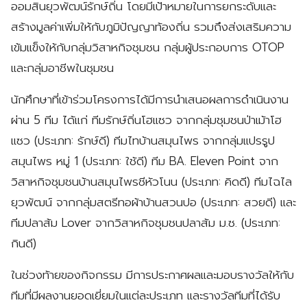
ออมสินยุวพัฒน์รักษ์ถิ่น โดยมีเป้าหมายในการยกระดับและ
สร้างมูลค่าเพิ่มให้กับภูมิปัญญาท้องถิ่น รวมถึงส่งเสริมความ
เข้มแข็งให้กับกลุ่มวิสาหกิจชุมชน กลุ่มผู้ประกอบการ OTOP
และกลุ่มอาชีพในชุมชน
นักศึกษาที่เข้าร่วมโครงการได้มีการนำเสนอผลการดำเนินงาน
ผ่าน 5 ทีม ได้แก่ ทีมรักษ์ถิ่นโฮแซว จากกลุ่มชุมชนป่าเม้าโฮ
แซว (ประเภท: รักษ์ดี) ทีมไทบ้านสมุนไพร จากกลุ่มแปรรูป
สมุนไพร หมู่ 1 (ประเภท: ใช้ดี) ทีม BA. Eleven Point จาก
วิสาหกิจชุมชนบ้านสมุนไพรชีหัวโนน (ประเภท: คิดดี) ทีมไฉไล
ยุวพัฒน์ จากกลุ่มสตรีทอผ้าบ้านสวนปอ (ประเภท: สวยดี) และ
ทีมปลาส้ม Lover จากวิสาหกิจชุมชนปลาส้ม ม.ซ. (ประเภท:
กินดี)
ในช่วงท้ายของกิจกรรม มีการประกาศผลและมอบรางวัลให้กับ
ทีมที่มีผลงานยอดเยี่ยมในแต่ละประเภท และรางวัลทีมที่ได้รับ