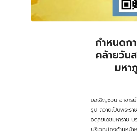
กำหนดการ
คล้ายวัน
มหาภ
ขอเชิญชวน อาจารย์ 
รูป ถวายเป็นพระรา
อดุลยเดชมหาราช บรม
บริเวณโถงด้านหน้า