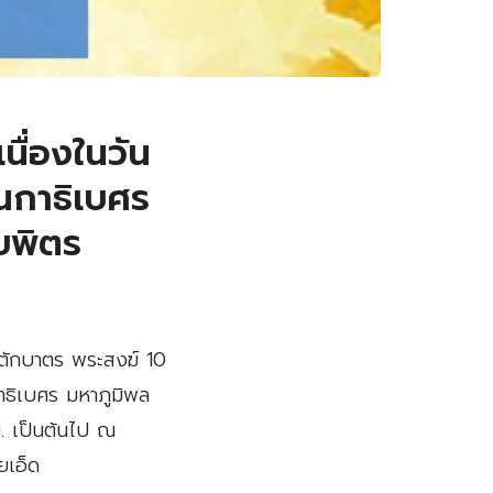
ื่องในวัน
นกาธิเบศร
บพิตร
ญตักบาตร พระสงฆ์ 10
าธิเบศร มหาภูมิพล
. เป็นต้นไป ณ
ยเอ็ด