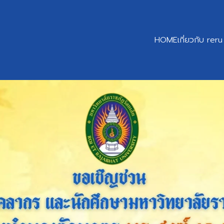
HOME
เกี่ยวกับ reru
earch
r: