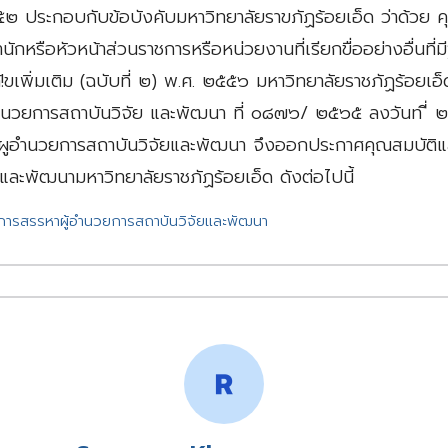
 ประกอบกับข้อบังคับมหาวิทยาลัยราขภัฏร้อยเอ็ด ว่าด้วย คุ
ักหรือหัวหน้าส่วนราชการหรือหน่วยงานที่เรียกขื่ออย่างอื่นที่
!ขเพิ่มเติม (ฉบับที่ ๒) พ.ศ. ๒๕๕๖ มหาวิทยาลัยราชภัฏร้อยเอ็
ำนวยการสถาบันวิจัย และพัฒนา ที่ ๐๘๗๖/ ๒๕๖๕ ลงวันท ี่
อำนวยการสถาบันวิจัยและพัฒนา จึงออกประกาศคุณสมบัติและ
และพัฒนามหาวิทยาลัยราชภัฏร้อยเอ็ด ดังต่อไปนี้
ีการสรรหาผู้อำนวยการสถาบันวิจัยและพัฒนา