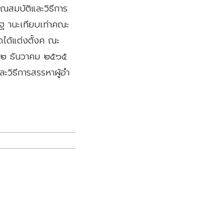
ณสมบัติและวิธีการ
มีฐ านะเทียบเท่าคณะ
ดได้แต่งตั้งค ณะ
 ๒๒ ธันวาคม ๒๕๖๕
วิธีการสรรหาผู้อำ