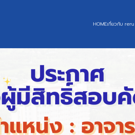
HOME
เกี่ยวกับ reru
earch
r: