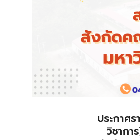
ประกาศราย
วิชากา