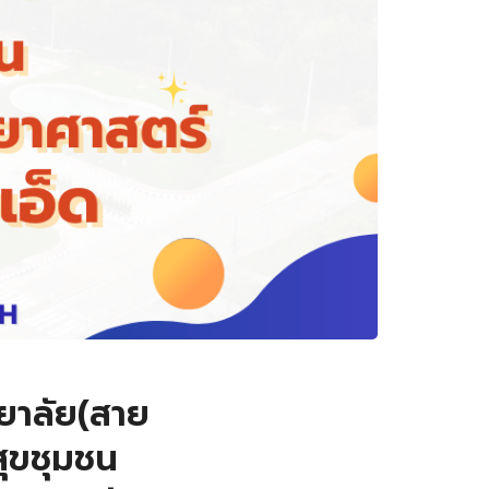
ทยาลัย(สาย
ุขชุมชน